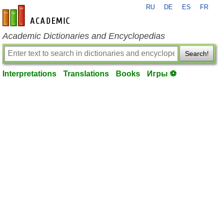
RU
DE
ES
FR
en-academic.com
Academic Dictionaries and Encyclopedias
Search!
Interpretations
Translations
Books
Игры ⚽