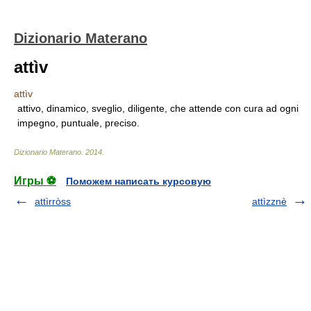
Dizionario Materano
attìv
attìv
attivo, dinamico, sveglio, diligente, che attende con cura ad ogni
impegno, puntuale, preciso.
Dizionario Materano
.
2014
.
Игры ⚽
Поможем написать курсовую
attìrròss
attìzznè