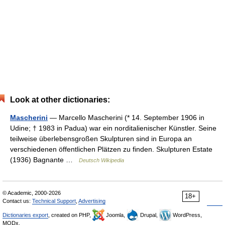
Look at other dictionaries:
Mascherini
— Marcello Mascherini (* 14. September 1906 in
Udine; † 1983 in Padua) war ein norditalienischer Künstler. Seine
teilweise überlebensgroßen Skulpturen sind in Europa an
verschiedenen öffentlichen Plätzen zu finden. Skulpturen Estate
(1936) Bagnante …
Deutsch Wikipedia
© Academic, 2000-2026
18+
Contact us:
Technical Support
,
Advertising
Dictionaries export
, created on PHP,
Joomla,
Drupal,
WordPress,
MODx.