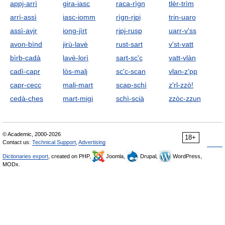
appj-arrì
gira-iasc
raca-rìgn
tlèr-trìm
arrì-assì
iasc-iomm
rìgn-rjpi
trin-uaro
assì-avjr
iong-jìrt
rjpj-rusp
uarr-v'ss
avon-bìnd
jirù-lavè
rust-sart
v'st-vatt
bìrb-cadà
lavè-lorì
sart-sc'c
vatt-vlàn
cadì-capr
lòs-malj
sc'c-scan
vlan-z'pp
capr-cecc
malj-mart
scap-schì
z'rl-zzò!
cedà-ches
mart-migi
schì-scià
zzòc-zzun
© Academic, 2000-2026
18+
Contact us:
Technical Support
,
Advertising
Dictionaries export
, created on PHP,
Joomla,
Drupal,
WordPress,
MODx.