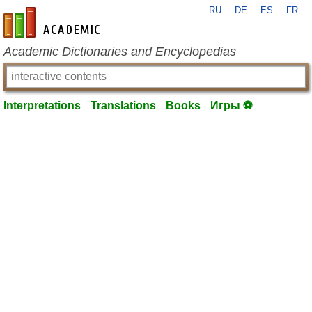
RU
DE
ES
FR
en-academic.com
Academic Dictionaries and Encyclopedias
Interpretations
Translations
Books
Игры ⚽