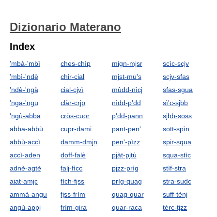
Dizionario Materano
Index
'mbà-'mbì
ches-chìp
mign-mjsr
scìc-scjv
'mbì-'ndè
chir-cial
mjst-mu's
scjv-sfas
'ndè-'ngà
cial-cjvì
mùdd-nìcj
sfas-sgua
'nga-'ngu
clàr-crjp
nìdd-p'dd
sì'c-sjbb
'ngù-abba
cròs-cuor
p'dd-pann
sjbb-soss
abba-abbù
cupr-dami
pant-pen'
sott-spìn
abbù-accì
damm-dmjn
pen'-pìzz
spir-squa
accì-aden
doff-falè
pjàt-pjtù
squa-stìc
adnè-agtè
falj-fìcc
pjzz-prìg
stìf-stra
aiat-amjc
fìch-fjss
prìg-quag
stra-sudc
ammà-angu
fjss-frìm
quag-quar
suff-tènj
angù-appj
frìm-gira
quar-raca
tèrc-tjzz