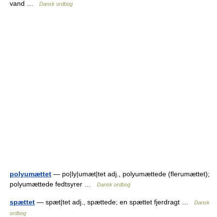
vand …
Dansk ordbog
polyumættet
— po|ly|umæt|tet adj., polyumættede (flerumættet);
polyumættede fedtsyrer …
Dansk ordbog
spættet
— spæt|tet adj., spættede; en spættet fjerdragt …
Dansk
ordbog