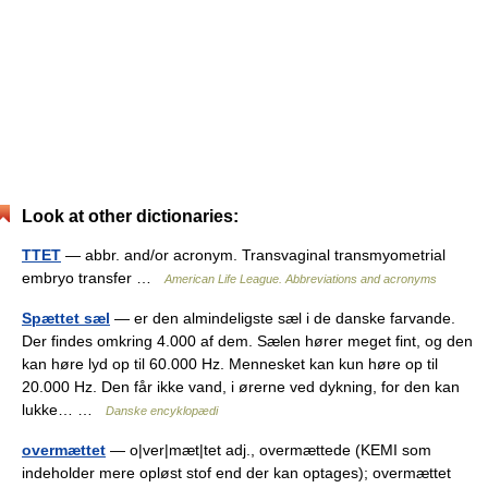
Look at other dictionaries:
TTET
— abbr. and/or acronym. Transvaginal transmyometrial
embryo transfer …
American Life League. Abbreviations and acronyms
Spættet sæl
— er den almindeligste sæl i de danske farvande.
Der findes omkring 4.000 af dem. Sælen hører meget fint, og den
kan høre lyd op til 60.000 Hz. Mennesket kan kun høre op til
20.000 Hz. Den får ikke vand, i ørerne ved dykning, for den kan
lukke… …
Danske encyklopædi
overmættet
— o|ver|mæt|tet adj., overmættede (KEMI som
indeholder mere opløst stof end der kan optages); overmættet