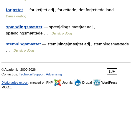
forjættet
— for|jæt|tet adj., forjættede; det forjættede land …
Dansk ordbog
spændingsmættet
— spæn|dings|mæt|tet adj.,
spændingsmættede …
Dansk ordbog
stemningsmættet
— stem|nings|mæt|tet adj., stemningsmættede
…
Dansk ordbog
© Academic, 2000-2026
18+
Contact us:
Technical Support
,
Advertising
Dictionaries export
, created on PHP,
Joomla,
Drupal,
WordPress,
MODx.