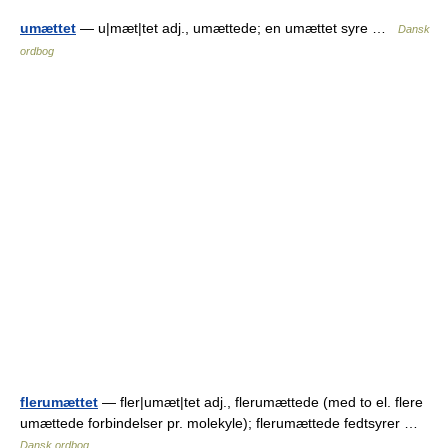
umættet
— u|mæt|tet adj., umættede; en umættet syre …
Dansk
ordbog
flerumættet
— fler|umæt|tet adj., flerumættede (med to el. flere
umættede forbindelser pr. molekyle); flerumættede fedtsyrer …
Dansk ordbog