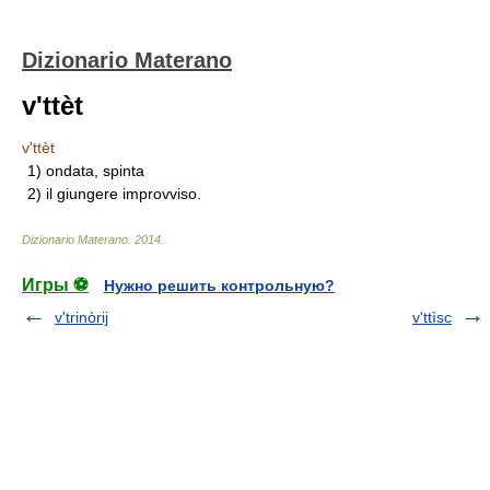
Dizionario Materano
v'ttèt
v'ttèt
1) ondata, spinta
2) il giungere improvviso.
Dizionario Materano
.
2014
.
Игры ⚽
Нужно решить контрольную?
v'trinòrij
v'ttìsc