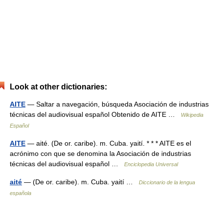
Look at other dictionaries:
AITE
— Saltar a navegación, búsqueda Asociación de industrias
técnicas del audiovisual español Obtenido de AITE …
Wikipedia
Español
AITE
— aité. (De or. caribe). m. Cuba. yaití. * * * AITE es el
acrónimo con que se denomina la Asociación de industrias
técnicas del audiovisual español …
Enciclopedia Universal
aité
— (De or. caribe). m. Cuba. yaití …
Diccionario de la lengua
española