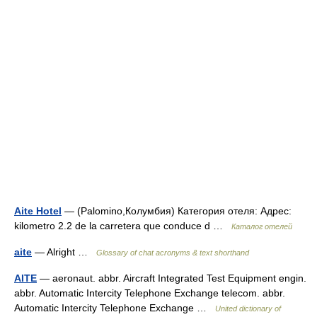
Aite Hotel
— (Palomino,Колумбия) Категория отеля: Адрес:
kilometro 2.2 de la carretera que conduce d …
Каталог отелей
aite
— Alright …
Glossary of chat acronyms & text shorthand
AITE
— aeronaut. abbr. Aircraft Integrated Test Equipment engin.
abbr. Automatic Intercity Telephone Exchange telecom. abbr.
Automatic Intercity Telephone Exchange …
United dictionary of