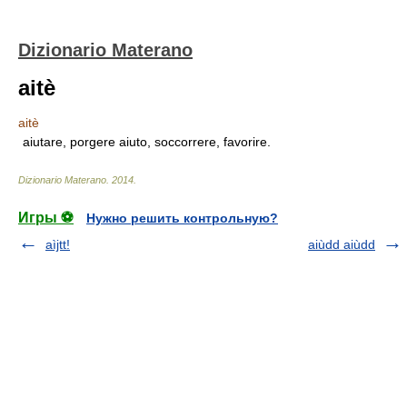
Dizionario Materano
aitè
aitè
aiutare, porgere aiuto, soccorrere, favorire.
Dizionario Materano
.
2014
.
Игры ⚽
Нужно решить контрольную?
aìjtt!
aiùdd aiùdd