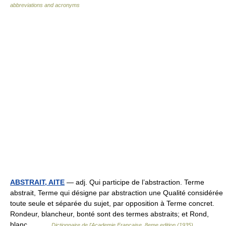
abbreviations and acronyms
ABSTRAIT, AITE
— adj. Qui participe de l’abstraction. Terme
abstrait, Terme qui désigne par abstraction une Qualité considérée
toute seule et séparée du sujet, par opposition à Terme concret.
Rondeur, blancheur, bonté sont des termes abstraits; et Rond,
blanc,… …
Dictionnaire de l'Academie Francaise, 8eme edition (1935)