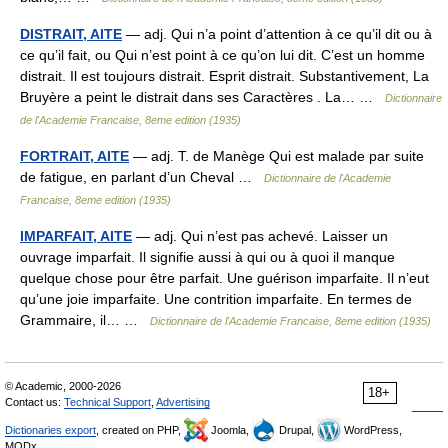
DISTRAIT, AITE
— adj. Qui n’a point d’attention à ce qu’il dit ou à
ce qu’il fait, ou Qui n’est point à ce qu’on lui dit. C’est un homme
distrait. Il est toujours distrait. Esprit distrait. Substantivement, La
Bruyère a peint le distrait dans ses Caractères . La… …
Dictionnaire
de l'Academie Francaise, 8eme edition (1935)
FORTRAIT, AITE
— adj. T. de Manège Qui est malade par suite
de fatigue, en parlant d’un Cheval …
Dictionnaire de l'Academie
Francaise, 8eme edition (1935)
IMPARFAIT, AITE
— adj. Qui n’est pas achevé. Laisser un
ouvrage imparfait. Il signifie aussi à qui ou à quoi il manque
quelque chose pour être parfait. Une guérison imparfaite. Il n’eut
qu’une joie imparfaite. Une contrition imparfaite. En termes de
Grammaire, il… …
Dictionnaire de l'Academie Francaise, 8eme edition (1935)
© Academic, 2000-2026
18+
Contact us:
Technical Support
,
Advertising
Dictionaries export
, created on PHP,
Joomla,
Drupal,
WordPress,
MODx.