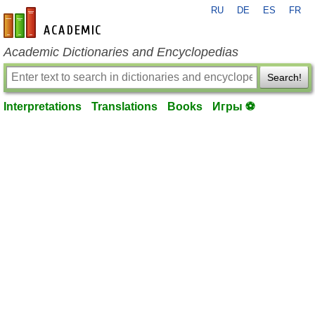
RU
DE
ES
FR
en-academic.com
Academic Dictionaries and Encyclopedias
Search!
Interpretations
Translations
Books
Игры ⚽