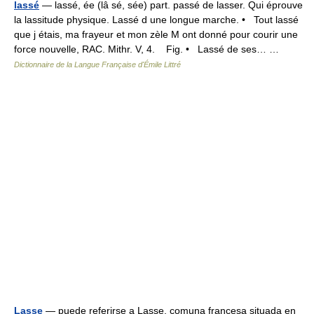
lassé
— lassé, ée (lâ sé, sée) part. passé de lasser. Qui éprouve
la lassitude physique. Lassé d une longue marche. • Tout lassé
que j étais, ma frayeur et mon zèle M ont donné pour courir une
force nouvelle, RAC. Mithr. V, 4. Fig. • Lassé de ses… …
Dictionnaire de la Langue Française d'Émile Littré
Lasse
— puede referirse a Lasse, comuna francesa situada en