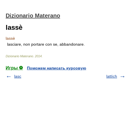
Dizionario Materano
lassè
lassè
lasciare, non portare con se, abbandonare.
Dizionario Materano
.
2014
.
Игры ⚽
Поможем написать курсовую
lasc
lattìch