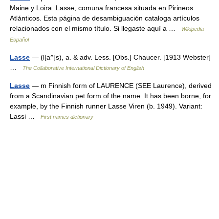
Maine y Loira. Lasse, comuna francesa situada en Pirineos
Atlánticos. Esta página de desambiguación cataloga artículos
relacionados con el mismo título. Si llegaste aquí a …
Wikipedia
Español
Lasse
— (l[a^]s), a. & adv. Less. [Obs.] Chaucer. [1913 Webster]
…
The Collaborative International Dictionary of English
Lasse
— m Finnish form of LAURENCE (SEE Laurence), derived
from a Scandinavian pet form of the name. It has been borne, for
example, by the Finnish runner Lasse Viren (b. 1949). Variant:
Lassi …
First names dictionary