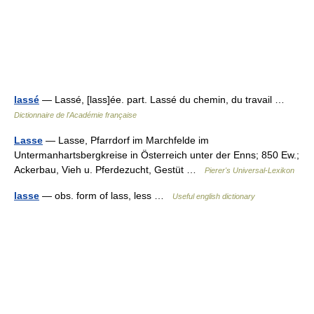
lassé
— Lassé, [lass]ée. part. Lassé du chemin, du travail …
Dictionnaire de l'Académie française
Lasse
— Lasse, Pfarrdorf im Marchfelde im
Untermanhartsbergkreise in Österreich unter der Enns; 850 Ew.;
Ackerbau, Vieh u. Pferdezucht, Gestüt …
Pierer's Universal-Lexikon
lasse
— obs. form of lass, less …
Useful english dictionary