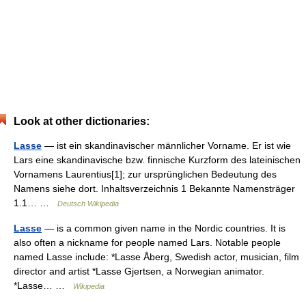
Look at other dictionaries:
Lasse
— ist ein skandinavischer männlicher Vorname. Er ist wie
Lars eine skandinavische bzw. finnische Kurzform des lateinischen
Vornamens Laurentius[1]; zur ursprünglichen Bedeutung des
Namens siehe dort. Inhaltsverzeichnis 1 Bekannte Namensträger
1.1… …
Deutsch Wikipedia
Lasse
— is a common given name in the Nordic countries. It is
also often a nickname for people named Lars. Notable people
named Lasse include: *Lasse Åberg, Swedish actor, musician, film
director and artist *Lasse Gjertsen, a Norwegian animator.
*Lasse… …
Wikipedia