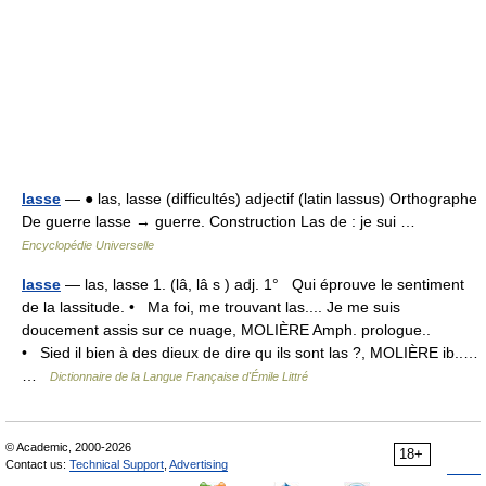
lasse
— ● las, lasse (difficultés) adjectif (latin lassus) Orthographe
De guerre lasse → guerre. Construction Las de : je sui …
Encyclopédie Universelle
lasse
— las, lasse 1. (lâ, lâ s ) adj. 1° Qui éprouve le sentiment
de la lassitude. • Ma foi, me trouvant las.... Je me suis
doucement assis sur ce nuage, MOLIÈRE Amph. prologue..
• Sied il bien à des dieux de dire qu ils sont las ?, MOLIÈRE ib..…
…
Dictionnaire de la Langue Française d'Émile Littré
© Academic, 2000-2026
18+
Contact us:
Technical Support
,
Advertising