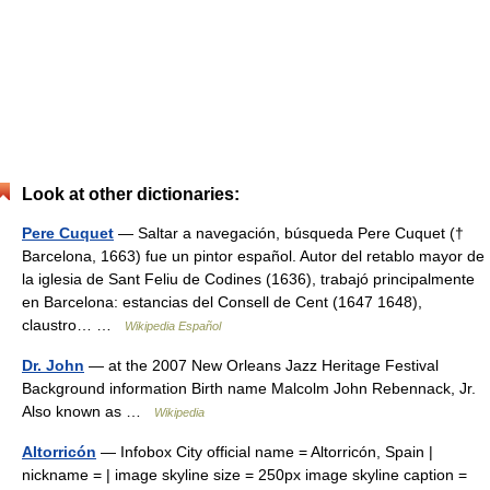
Look at other dictionaries:
Pere Cuquet
— Saltar a navegación, búsqueda Pere Cuquet (†
Barcelona, 1663) fue un pintor español. Autor del retablo mayor de
la iglesia de Sant Feliu de Codines (1636), trabajó principalmente
en Barcelona: estancias del Consell de Cent (1647 1648),
claustro… …
Wikipedia Español
Dr. John
— at the 2007 New Orleans Jazz Heritage Festival
Background information Birth name Malcolm John Rebennack, Jr.
Also known as …
Wikipedia
Altorricón
— Infobox City official name = Altorricón, Spain |
nickname = | image skyline size = 250px image skyline caption =