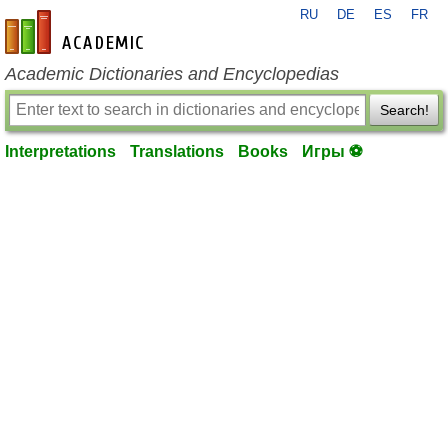
RU
DE
ES
FR
en-academic.com
Academic Dictionaries and Encyclopedias
Search!
Interpretations
Translations
Books
Игры ⚽