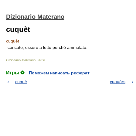
Dizionario Materano
cuquèt
cuquèt
coricato, essere a letto perché ammalato.
Dizionario Materano
.
2014
.
Игры ⚽
Поможем написать реферат
cuquè
cuquòrs